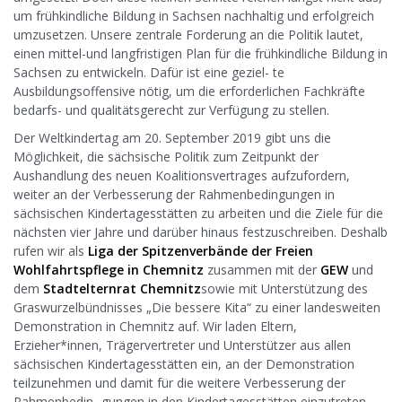
um frühkindliche Bildung in Sachsen nachhaltig und erfolgreich
umzusetzen. Unsere zentrale Forderung an die Politik lautet,
einen mittel-und langfristigen Plan für die frühkindliche Bildung in
Sachsen zu entwickeln. Dafür ist eine geziel- te
Ausbildungsoffensive nötig, um die erforderlichen Fachkräfte
bedarfs- und qualitätsgerecht zur Verfügung zu stellen.
Der Weltkindertag am 20. September 2019 gibt uns die
Möglichkeit, die sächsische Politik zum Zeitpunkt der
Aushandlung des neuen Koalitionsvertrages aufzufordern,
weiter an der Verbesserung der Rahmenbedingungen in
sächsischen Kindertagesstätten zu arbeiten und die Ziele für die
nächsten vier Jahre und darüber hinaus festzuschreiben. Deshalb
rufen wir als
Liga der Spitzenverbände der Freien
Wohlfahrtspflege in Chemnitz
zusammen mit der
GEW
und
dem
Stadtelternrat Chemnitz
sowie mit Unterstützung des
Graswurzelbündnisses „Die bessere Kita“ zu einer landesweiten
Demonstration in Chemnitz auf. Wir laden Eltern,
Erzieher*innen, Trägervertreter und Unterstützer aus allen
sächsischen Kindertagesstätten ein, an der Demonstration
teilzunehmen und damit für die weitere Verbesserung der
Rahmenbedin- gungen in den Kindertagesstätten einzutreten.